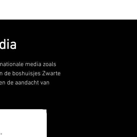
BOEK
dia
rnationale media zoals
an de boshuisjes Zwarte
ken de aandacht van
"