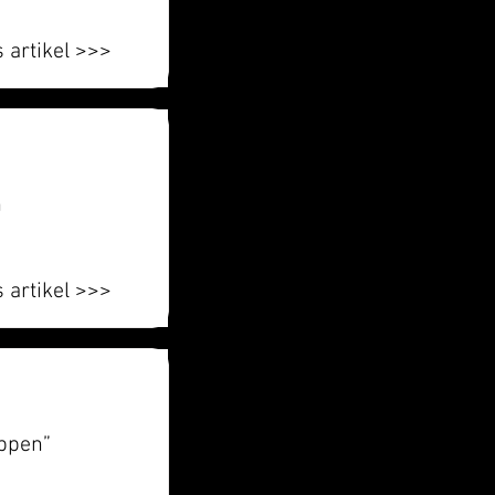
 artikel >>>
n
 artikel >>>
ppen”