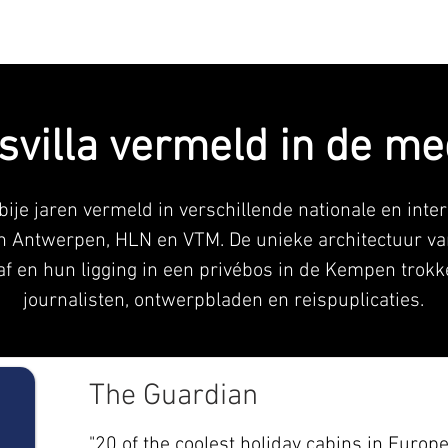
RTE ZWAAN
WITTE RAAF
VERMELDINGEN
svilla
vermeld in de me
bije jaren vermeld in verschillende nationale en inte
n Antwerpen, HLN en VTM. De unieke architectuur v
f en hun ligging in een privébos in de Kempen trok
journalisten, ontwerpbladen en reispuplicaties.
The Guardian
"20 of the coolest holiday cabins in Europe