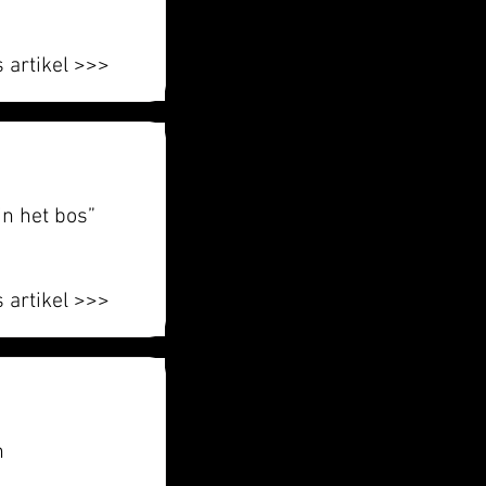
 artikel >>>
in het bos”
 artikel >>>
n