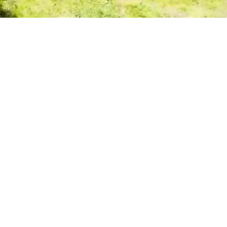
natuur. Compact gebouwd, groots beleefd. Zonder verborgen ko
r vermeld in onder meer The Guardian, Gazet van Antwerpen, HLN en o
aast in verschillende internationale publicaties over architectuur, 