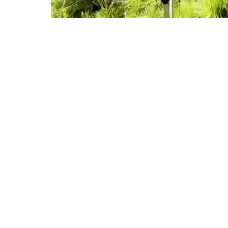
Luxe bosvilla’s in privé-
Bosvilla werd eerde
en verscheen daarn