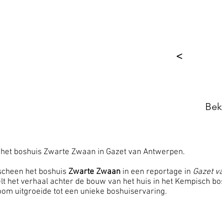
RTE ZWAAN
WITTE RAAF
VERMELDINGEN
<
Bek
 het boshuis Zwarte Zwaan in Gazet van Antwerpen.
rscheen het boshuis
Zwarte Zwaan
in een reportage in
Gazet v
telt het verhaal achter de bouw van het huis in het Kempisch b
oom uitgroeide tot een unieke boshuiservaring.