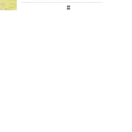
sten. Persoonlijke aanpak.
p televisie bij VTM,
design en bouwen. >
Bosvilla >
Zwarte Zwaan >
Witte Raaf >
Boek Zwarte Zwaan >