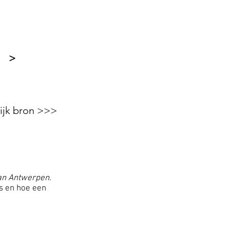
BOEK
>
ijk bron >>>
an Antwerpen
.
os en hoe een