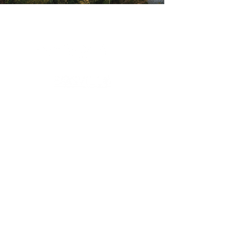
Luxe bosvilla’s in privé-natuur. Compact gebouwd, groots
beleefd. Zonder verborgen kosten. Persoonlijke aanpak.
Bosvilla werd eerder vermeld in onder meer The Guardian,
Gazet van Antwerpen, HLN en op televisie bij VTM, en
verscheen daarnaast in verschillende internationale
publicaties over architectuur, design en bouwen. >
Bosvilla >
Zwarte Zwaan >
Witte Raaf >
Boek Zwarte Zwaan >
Boek Witte Raaf >
Vermeldingen >