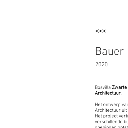
BOSVILLA
ZWA
<<<
Bauer
2020
Bosvilla
Zwarte
Architectuur
.
Het ontwerp van
Architectuur ui
Het project ver
verschillende b
openingen ontst