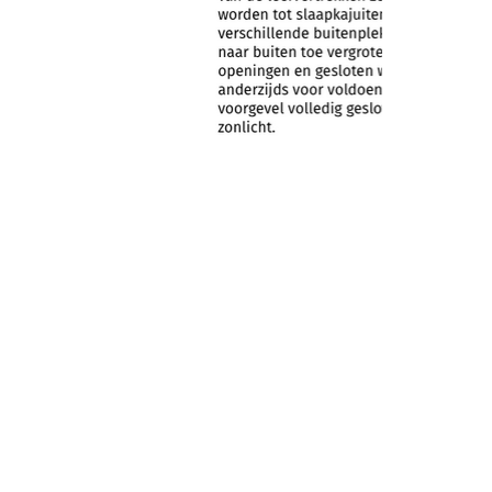
sten. Persoonlijke aanpak.
p televisie bij VTM,
design en bouwen. >