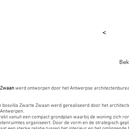
RTE ZWAAN
WITTE RAAF
VERMELDINGEN
<
Bek
 Zwaan
werd ontworpen door het Antwerpse architectenbure
 bosvilla Zwarte Zwaan werd gerealiseerd door het architec
t Antwerpen.
trekt vanuit een compact grondplan waarbij de woning zich r
uitenruimtes organiseert. Door de vorm en de strategisch gepl
aat een sterke relatie tussen het interieur en het omliggende 