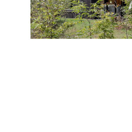
Luxe bosvilla’s in privé-
Bosvilla werd eerde
en verscheen daarn