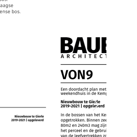
ndaagse
pense bos.