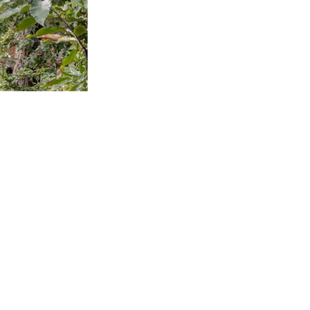
natuur. Compact gebouwd, groots beleefd. Zonder verborgen ko
r vermeld in onder meer The Guardian, Gazet van Antwerpen, HLN en o
aast in verschillende internationale publicaties over architectuur, 