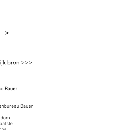
BOEK
>
ijk bron >>>
au
Bauer
tenbureau Bauer
ondom
aatste
bos.