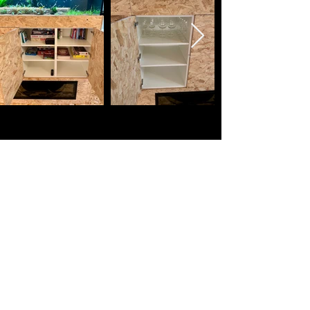
Luxe bosvilla’s in privé-natuur. Compact gebouwd, groots
beleefd. Zonder verborgen kosten. Persoonlijke aanpak.
Bosvilla werd eerder vermeld in onder meer The Guardian,
Gazet van Antwerpen, HLN en op televisie bij VTM, en
verscheen daarnaast in verschillende internationale
publicaties over architectuur, design en bouwen. >