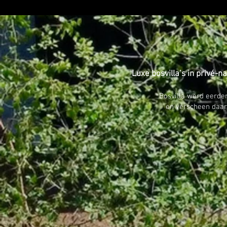
Luxe bosvilla’s in privé-
Bosvilla werd eerde
en verscheen daarn