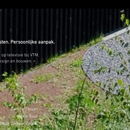
sten. Persoonlijke aanpak.
p televisie bij VTM,
design en bouwen. >
Bosvilla >
Zwarte Zwaan >
Witte Raaf >
Boek Zwarte Zwaan >