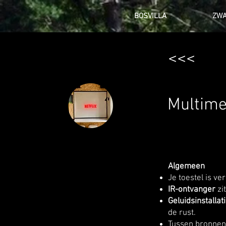
BOSVILLA
ZWA
<<<
Multime
Algemeen
Je toestel is v
IR-ontvanger
zi
Geluidsinstallat
de rust.
Tussen bronne