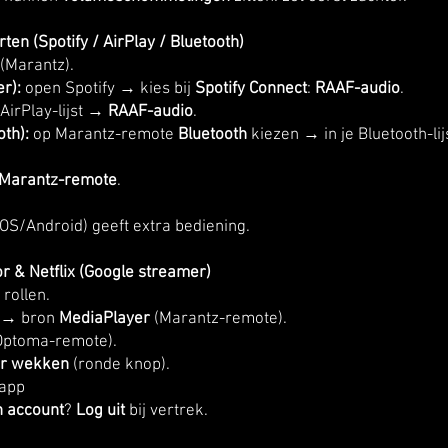
rten (Spotify / AirPlay / Bluetooth)
(Marantz).
r):
open Spotify → kies bij
Spotify Connect
:
RAAF-audio
.
AirPlay-lijst →
RAAF-audio
.
oth):
op Marantz-remote
Bluetooth
kiezen → in je Bluetooth-lij
Marantz-remote
.
iOS/Android) geeft extra bediening.
or & Netflix (Google streamer)
rollen.
→ bron
MediaPlayer
(Marantz-remote).
Optoma-remote).
er wekken
(ronde knop).
app
n account
?
Log uit
bij vertrek.