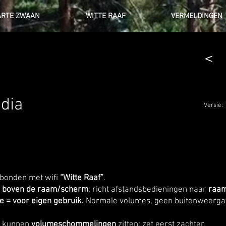
RTE ZWAAN
WITTE RAAF
VERMELDINGEN
<
dia
Versie:
erbonden met wifi
“Witte Raaf”
.
t
boven de raam/scherm
: richt afstandsbedieningen naar
raa
ie = voor eigen gebruik.
Normale volumes, geen buitenweergav
n kunnen
volumeschommelingen
zitten: zet eerst zachter.