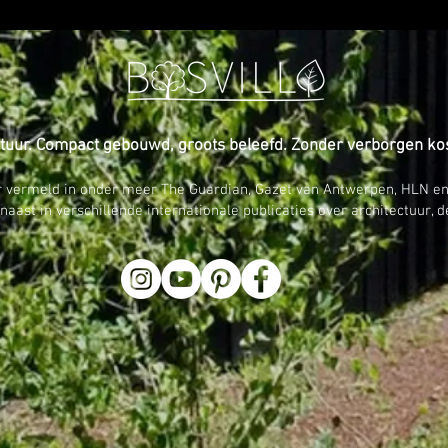
natuur. Compact gebouwd, groots beleefd. Zonder verborgen ko
r vermeld in onder meer The Guardian, Gazet van Antwerpen, HLN en o
aast in verschillende internationale publicaties over architectuur, 