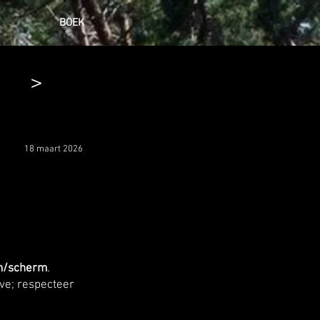
BOEK
>
18 maart 2026
m/scherm
.
e; respecteer