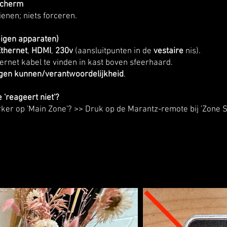
scherm
enen; niets forceren.
eigen apparaten)
thernet
,
HDMI
,
230v
(aansluitpunten in de
vestaire
nis).
ernet kabel te vinden in kast boven sfeerhaard.
igen kunnen/verantwoordelijkheid
.
'reageert niet'?
rker op 'Main Zone'? >> Druk op de Marantz-remote bij 'Zone S