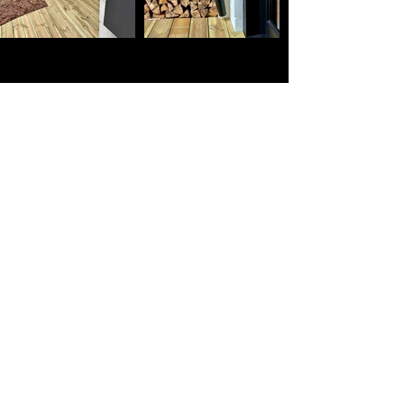
Luxe bosvilla’s in privé-natuur. Compact gebouwd, groots
beleefd. Zonder verborgen kosten. Persoonlijke aanpak.
Bosvilla werd eerder vermeld in onder meer The Guardian,
Gazet van Antwerpen, HLN en op televisie bij VTM, en
verscheen daarnaast in verschillende internationale
publicaties over architectuur, design en bouwen. >
Bosvilla >
Zwarte Zwaan >
Witte Raaf >
Boek Zwarte Zwaan >