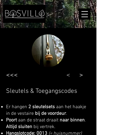
<<<
<
>
Sleutels & Toegangscodes
Er hangen
2 sleutelsets
aan het haakje
in de vestaire
bij de voordeur
.
Poort
aan de straat draait
naar binnen
.
Altijd sluiten
bij vertrek.
Hangslotcode: 0013
(= huisnummer)