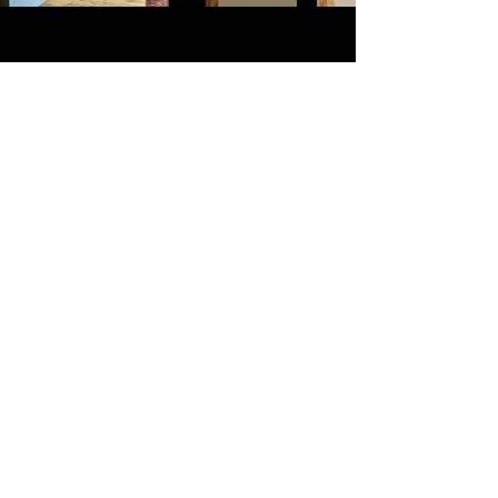
Luxe bosvilla’s in privé-natuur. Compact gebouwd, groots
beleefd. Zonder verborgen kosten. Persoonlijke aanpak.
Bosvilla werd eerder vermeld in onder meer The Guardian,
Gazet van Antwerpen, HLN en op televisie bij VTM, en
verscheen daarnaast in verschillende internationale
publicaties over architectuur, design en bouwen. >
Bosvilla >
Zwarte Zwaan >
Witte Raaf >
Boek Zwarte Zwaan >
Boek Witte Raaf >
Vermeldingen >