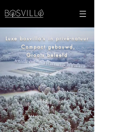
Luxe bosvilla’s in privé-natuur
Compact gebouwd,
Groots beleefd